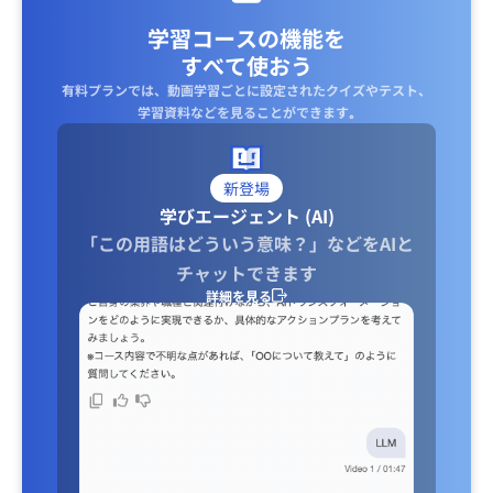
学習コースの機能を
すべて使おう
有料プランでは、動画学習ごとに設定されたクイズやテスト、
学習資料などを見ることができます｡
新登場
学びエージェント (AI)
「この用語はどういう意味？」などをAIと
チャットできます
詳細を見る