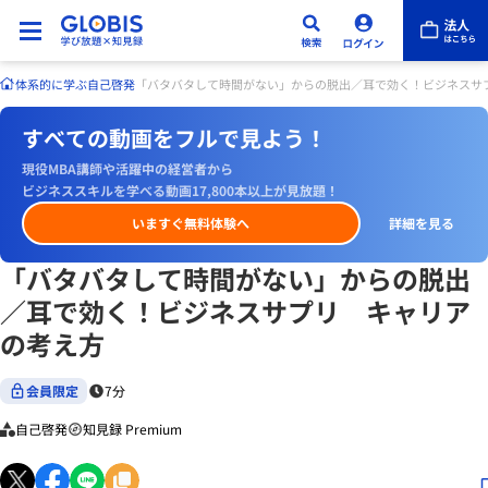
体系的に学ぶ
自己啓発
「バタバタして時間がない」からの脱出／耳で効く！ビジネスサ
すべての動画をフルで見よう！
現役MBA講師や活躍中の経営者から
ビジネススキルを学べる動画17,800本以上が見放題！
いますぐ無料体験へ
詳細を見る
「バタバタして時間がない」からの脱出
／耳で効く！ビジネスサプリ キャリア
の考え方
会員限定
7分
自己啓発
知見録 Premium