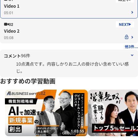
Video 1
05:01
02
Video 2
05:08
他3件...
96件
コメント
10点満点です。内容しかりお二人の掛け合い含めていい感
じ。
おすすめの学習動画
1:03:55