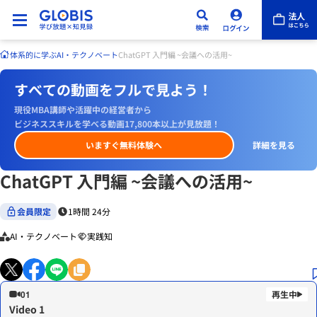
体系的に学ぶ
AI・テクノベート
ChatGPT 入門編 ~会議への活用~
すべての動画をフルで見よう！
現役MBA講師や活躍中の経営者から
ビジネススキルを学べる動画17,800本以上が見放題！
いますぐ無料体験へ
詳細を見る
ChatGPT 入門編 ~会議への活用~
会員限定
1時間 24分
AI・テクノベート
実践知
01
Video 1