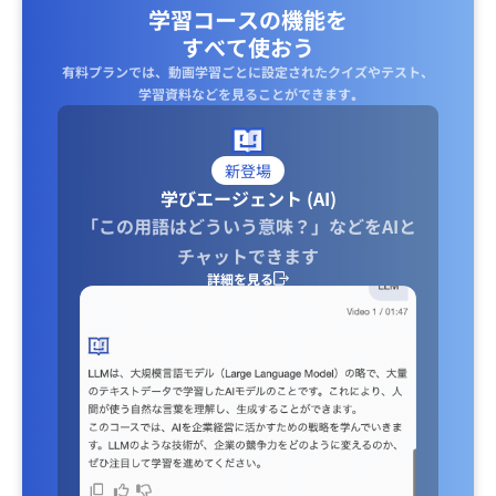
学習コースの機能を
すべて使おう
有料プランでは、動画学習ごとに設定されたクイズやテスト、
学習資料などを見ることができます｡
新登場
学びエージェント (AI)
「この用語はどういう意味？」などをAIと
チャットできます
詳細を見る