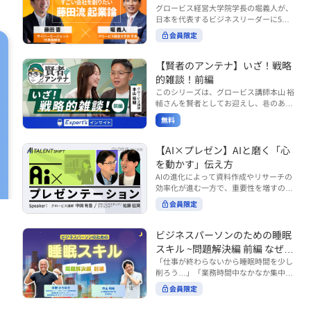
で起こりがちな事例をもとに、相手の思
締役）
グロービス経営大学院学長の堀義人が、
や効率化といった現場レベルのAI活用だ
考と行動を引き出す関わり方を学びま
日本を代表するビジネスリーダーに5つ
けでなく、いかにして経営や戦略に貢献
す。 また、代表的なコーチングのフレー
の質問（能力開発／挑戦／試練／仲間／
する存在へと進化していくのかについて
会員限定
ムワークである「GROWモデル」を取り
志）を投げかけ、その人生哲学を解き明
考えを深め、学んでいきます。 ■こんな
上げ、どのような問いかけによって相手
かします。第5回目のゲストは、サイバ
方におすすめ ・人事・総務・労務・経
の主体性を引き出していくのかを、わか
ーエージェント代表取締役の藤田晋氏。
【賢者のアンテナ】いざ！戦略
理・情シスなど、バックオフィス部門を
りやすく解説します。 メンバーとの対話
起業の理由、経営をどうやって学んだ
率いるリーダー・マネージャーの方 ・バ
的雑談！前編
を、成長を促す機会へと変えていく。そ
か、アメーバブログ・ABEMAの立ち上
ックオフィス業務へのAI活用やDX推進を
このシリーズは、グロービス講師本山 裕
の第一歩としておすすめのコースです。
げ、経営チームづくりについてなど聞い
担っている方 ・AI時代におけるバックオ
輔さんを賢者としてお迎えし、巷のあり
コース内で紹介している「傾聴力」を深
ていきます。（肩書きは2020年12月11
フィスの役割や戦略のあり方を考えたい
とあらゆるものを独自の視点で紐解き、
めたい方は、こちらも合わせてご覧くだ
日撮影当時のもの） 藤田 晋 サイバー
無料
方 ■AIシフトシリーズとは？ 『AI BUSI
さい。 ・傾聴力 ~リーダーのための聴く
皆様の学びの意欲を刺激するコンテンツ
エージェント 代表取締役 堀 義人 グ
NESS SHIFTシリーズ』は以下の3部構成
技術~（基礎編） https://unlimited.glob
です。 毎月第2・第4水曜日の朝7時に定
ロービス経営大学院 学長 グロービ
で設計された全12回のシリーズです。
is.co.jp/ja/courses/fe285262/learn/step
期配信されます。 取り上げて欲しいご質
【AI×プレゼン】AIと磨く「心
ス・キャピタル・パートナーズ 代表パ
（順次公開） https://unlimited.globis.c
s/59808 ・傾聴力 ~リーダーのための聴
問やテーマ、感想を随時受け付けていま
を動かす」伝え方
ートナー
o.jp/ja/tags/AI%E3%83%93%E3%82%B
く技術~（実践編） https://unlimited.gl
す。 グーグルフォーム（https://forms.g
AIの進化によって資料作成やリサーチの
8%E3%83%8D%E3%82%B9%E3%82%
obis.co.jp/ja/courses/01d24a39/learn/s
le/qqoBYuRUmUYz4scC6） または グ
効率化が進む一方で、重要性を増すのが
B7%E3%83%95%E3%83%88 ・基礎編
teps/59813 ※本動画は、制作時点の情
ロ放題編集部員のX（https://x.com/mai
「伝える力」です。本コースでは、AI時
（第1回〜3回）：リーダーやマネージャ
報に基づき作成したものです（2026年6
rakobayashi） まで、ぜひご要望をお
会員限定
代のプレゼンに求められるデリバリース
ーに求められる、AI時代の基礎的なリテ
月制作）
寄せください。 ※本動画は、制作時点の
キルについて解説します。 自分の伝え方
ラシーの強化を目的としたコース ・マネ
情報に基づき作成したものです（2026年
を客観的に評価し、改善できるAI活用法
ジメント編（第4回〜7回）：AI時代のリ
ビジネスパーソンのための睡眠
6月制作）
も紹介。大事な場面で「心を動かす」プ
ーダーシップや組織変革を中心に学ぶコ
スキル ~問題解決編 前編 なぜ眠
レゼンをしたい方におすすめです。関連
ース ・機能別戦略編（第8回〜12回）：
れないのか？~
「仕事が終わらないから睡眠時間を少し
コース「プレゼンテーションスキル」も
AI時代における機能別での戦略のあり方
削ろう…」「業務時間中なかなか集中で
併せてご覧ください。 ▼プレゼン動画分
を中心に学ぶコース より実践的なAIツー
きない…」「毎日朝起きるのがつら
析プロンプト（辛口） https://hodai.glo
ルの活用法について学びたい方は『AI W
会員限定
い…」。 あなたはこのような経験をした
bis.co.jp/learning_documents/6f976cd
ORK SHIFTシリーズ』をご視聴くださ
ことはありませんか？ 仕事やプライベー
a ▼関連動画：プレゼンテーションスキ
い。 https://unlimited.globis.co.jp/ja/s