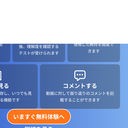
理解度確認テス
資料を見る
ト
容
理解度確認テストを全
1
問正解すると、動画で
動画を全て見終わった
を
使用した教材を閲覧で
後、理解度を確認する
きます
テストが受けられます
見る
コメントする
存し、いつでも見
動画に対して振り返りのコメントを記
る機能です
載することができます
いますぐ無料体験へ