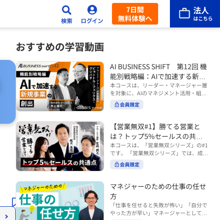
7日間
無料体験へ
おすすめの学習動画
AI BUSINESS SHIFT 第12回 機
能別戦略編：AIで加速する新規
事業の創出
本コースは、リーダー・マネージャー層
を対象に、AIのマネジメント活用・組織
活用を体系的に学ぶ 『AI BUSINESS SHI
会員限定
FTシリーズ（全12回）』の第12回で
す。 第12回「機能別戦略編：AIで加速す
る新規事業の創出」では、新規事業やス
【営業無双#1】勝てる営業と
タートアップを取り巻く環境がどのよう
は？トップ5%セールスの共通
に変化しているのかを俯瞰し、新たな価
点
本コースは、「営業無双シリーズ」の#1
値創造と非連続な成長を生み出すため
です。 「営業無双シリーズ」では、成約
に、AI時代における事業機会の捉え方
率アップに向けて、お客様に選ばれ続け
や、成功確率を高めるための考え方につ
会員限定
る無双の営業になるための実践的な考え
いて学びます。 ■こんな方におすすめ
方やテクニックを紹介していきます。
・新規事業開発やスタートアップ創出に
（#2以降は順次公開） 本コースでは、
マネジャーのための仕事の任せ
携わるリーダー・マネージャーの方 ・AI
「勝てる営業とは？トップ5%セールス
方
を活用して事業創出のスピードや成功確
の共通点」をテーマに BtoBでお客様に
率を高めたい方 ・AI時代における新規事
「仕事を任せると失敗が怖い」「自分で
選ばれる営業の役割 トップ5％のセール
業リーダーの役割やマインドセットを学
やった方が早い」マネージャーとしてメ
スに共通する行動や考え方 成果につなが
びたい方 ■AIシフトシリーズとは？ 『AI