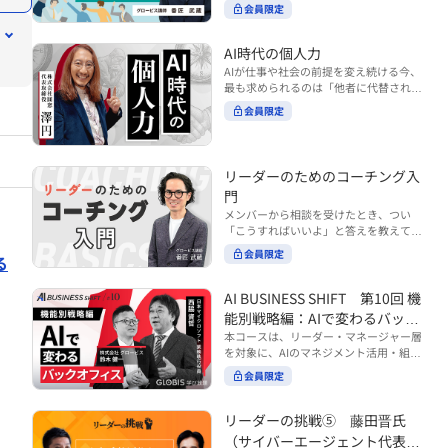
ンバーやチームの力を引き出しながら成
る実践的なポイント などを解説します。
会員限定
BUSINESS SHIFTシリーズ』は以下の3
果を上げるには、どのように仕事を任せ
◾️こんな方におすすめ 提案しても顧客に
部構成で設計された全12回のシリーズで
ていけば良いのでしょうか？ 変化の激し
響かず、「いい話だった」で終わる商談
す。（順次公開） https://unlimited.glo
い時代において、マネージャーとして成
AI時代の個人力
が多い方 顧客の本当の課題や決裁者の判
bis.co.jp/ja/tags/AI%E3%83%93%E3%8
果を上げ続けるためには、メンバーの個
AIが仕事や社会の前提を変え続ける今、
断基準をつかみきれず、案件が前に進ま
2%B8%E3%83%8D%E3%82%B9%E3%
性や特性を理解し、それに合わせた効果
最も求められるのは「他者に代替されな
ない方 再現性のある営業テクニックを身
82%B7%E3%83%95%E3%83%88 ・基
的な任せ方を身につけることが重要で
い個としての力」“個人力”です。 本コー
につけたい方 ※本動画は、制作時点の情
礎編（第1回〜3回）：リーダーやマネー
会員限定
す。このコースでは、ソーシャルスタイ
スでは、澤円氏の著書『個人力』をもと
報に基づき作成したものです（2026年7
ジャーに求められる、AI時代の基礎的な
ル理論を活用してメンバーごとに最適な
に、AI時代をしなやかに生き抜くための
月制作）
リテラシーの強化を目的としたコース ・
アプローチを学びます。「任せる力」を
「前向きな自己中戦略」を学びます。 テ
マネジメント編（第4回〜7回）：AI時代
高めることで、チーム全体の成長を促進
ーマは、「Being（ありたい自分）」を
リーダーのためのコーチング入
のリーダーシップや組織変革を中心に学
し、自身のリーダーシップを発揮できる
中心に据え、自ら考え（Think）、変化
ぶコース ・機能別戦略編（第8回〜12
ようになっていきます。 ※本動画は、制
門
し（Transform）、協働する（Collabor
回）：AI時代における機能別での戦略の
作時点の情報に基づき作成したものです
メンバーから相談を受けたとき、つい
ate）ことで、自分らしい価値を発揮し
あり方を中心に学ぶコース より実践的な
（2024年12月制作）
「こうすればいいよ」と答えを教えてし
ていくこと。 リスキリングやAI活用が叫
AIツールの活用法について学びたい方は
まう。 あるいは、「自分で考えてほし
ばれる今こそ、スキルより先に“自分の
会員限定
『AI WORK SHIFTシリーズ』をご視聴く
る
い」と思うあまり、すべて任せきりにし
軸”を問うことが重要です。 あなたは何
ださい。 https://unlimited.globis.co.j
てしまう。 メンバーの成長機会を確保し
を大切にし、どんな未来を描きたいの
p/ja/search?tag=AI%E3%83%AF%E3%8
つつ、自律的に仕事を進めてもらうため
AI BUSINESS SHIFT 第10回 機
か？ このコースは、あなたが“ありたい
3%BC%E3%82%AF%E3%82%B7%E3%
にはどうすればよいのか。 こうした悩み
自分”として生き、キャリアをデザイン
能別戦略編：AIで変わるバック
83%95%E3%83%88 ※本コースは、AIの
に直面するリーダー・マネージャーの方
していくための思考と行動のガイドにな
マネジメント活用を学ぶ「AIビジネスシ
オフィス
本コースは、リーダー・マネージャー層
は多いのではないでしょうか。 変化が激
ります。 ※本動画は、制作時点の情報に
フト」シリーズの一環として提供してい
を対象に、AIのマネジメント活用・組織
しく、正解のない現代においては、指示
基づき作成したものです（2025年11月
ます。 ※本動画は、制作時点の情報に基
活用を体系的に学ぶ 『AI BUSINESS SHI
や助言にとどまらず、メンバーの思考を
会員限定
制作）
づき作成したものです（2026年03月制
FTシリーズ（全12回）』の第10回で
引き出し、自律的な行動を促す「コーチ
作）
す。 第10回「機能別戦略編：AIで変わる
ングスキル」の重要性が高まっていま
バックオフィス」では、人事・総務・労
リーダーの挑戦⑤ 藤田晋氏
す。 本コースでは、基礎的なコーチング
務・経理・情報システムなどのバックオ
の考え方を押さえたうえで、実際の職場
（サイバーエージェント代表取
フィス領域において、定型業務の自動化