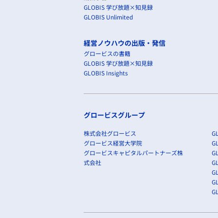
GLOBIS 学び放題×知見録
GLOBIS Unlimited
経営ノウハウの出版・発信
グロービスの書籍
GLOBIS 学び放題×知見録
GLOBIS Insights
グロービスグループ
株式会社グロービス
GL
グロービス経営大学院
G
グロービスキャピタルパートナーズ株
GL
式会社
G
GL
GL
G