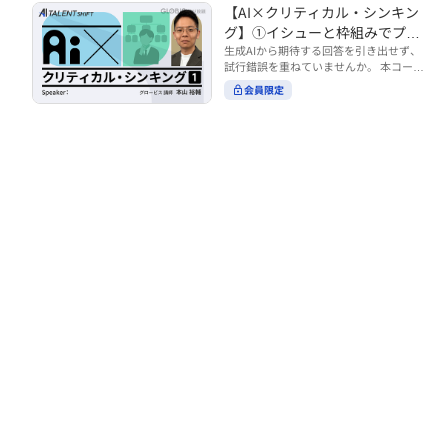
トの時間をやりくりするために、真っ先
【AI×クリティカル・シンキン
ル https://unlimited.globis.co.jp/ja/co
earch?tag=AI%E3%83%AF%E3%83%B
に削りがちなのが「睡眠」時間。 実は
urses/598f3254/ ※本コースは、AI時代
グ】①イシューと枠組みでプロ
C%E3%82%AF%E3%82%B7%E3%83%
今、日本社会は世界と比較して「最も眠
のビジネススキルを学ぶ「AIタレントシ
95%E3%83%88 ※本コースは、AIのマネ
ンプトを磨く
生成AIから期待する回答を引き出せず、
らない国」だということもわかってきて
フト」シリーズの一環として提供してい
ジメント活用を学ぶ「AIビジネスシフ
試行錯誤を重ねていませんか。 本コース
います。 慢性的な睡眠不足は、心身の健
ます。 https://unlimited.globis.co.jp/j
ト」シリーズの一環として提供していま
では、生成AI活用の質を高める鍵とし
康に悪影響なだけでなく、仕事のパフォ
会員限定
a/tags/AI%E3%82%BF%E3%83%AC%E
す。 ※本動画は、制作時点の情報に基づ
て、クリティカル・シンキングの視点か
ーマンスにも当然大きな影響を与え、社
3%83%B3%E3%83%88%E3%82%B7%E
き作成したものです（2026年2月制作）
らイシュー設定と枠組みを押さえる重要
会全体の経済損失につながります。 この
3%83%95%E3%83%88 ※本動画は、制
性を解説します。 目的に直結する問いの
コースでは、基本的な睡眠リテラシーを
作時点の情報に基づき作成したものです
立て方や、プロンプトに落とし込む際の
学んだ後の「問題解決編」として、「な
（2026年1月制作）
実践ポイントを具体例とともに学ぶこと
ぜ多くのビジネスパーソンは眠れないの
で、AIをより思考のパートナーとして活
か？」について解説していきます。 ▼本
用できるようになります。 生成AIを業務
コースで学べる主な内容 ・そもそも眠れ
で使い始めた方から、活用を一段深めた
ないことは何が問題なのか？ ・眠れなく
い方まで、再現性あるプロンプト設計を
なってしまう原因とは？ 睡眠不足の原因
身につけたい方におすすめの内容です。
は認知機能の問題にありました。 自身の
さらに学びを深めたい方は、こちらも合
睡眠不足に対し、正しく「気づき・理解
わせてご覧ください。 【AI×クリティカ
し・行動を変える」第一歩を踏み出しま
ル・シンキング】②AIの弱点との向き合
しょう。 ▼関連コース ・ビジネスパー
い方 https://unlimited.globis.co.jp/ja/c
ソンのための睡眠スキル ~リテラシー編
ourses/cdfe41e3/learn/steps/62198 ※
~ https://unlimited.globis.co.jp/ja/cour
本コースは、AI時代のビジネススキルを
ses/24575c03/learn/steps/53129 ・ビジ
学ぶ「AIタレントシフト」シリーズの一
ネスパーソンのための睡眠スキル ~問題
環として提供しています。 https://unli
解決編 後編 どうしたら眠れるのか？~ ht
mited.globis.co.jp/ja/tags/AI%E3%82%
tps://unlimited.globis.co.jp/ja/course
BF%E3%83%AC%E3%83%B3%E3%8
s/4ba981e9/learn/steps/62042 ※本動画
3%88%E3%82%B7%E3%83%95%E3%8
は、制作時点の情報に基づき作成したも
3%88 ※本動画は、制作時点の情報に基
のです（2025年12月制作）