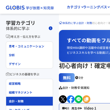
カテゴリ
ラーニングパス
学習カテゴリ
体系的に学ぶ
会計・財務
初心者向け！
体系的に学ぶ
考え方・伝え方を学ぶ
すべての動画をフ
思考・コミュニケーション
現役MBA講師や活躍中の経営者
ビジネススキルを学べる動画17,
分析
初心者向け！確定
デザイン
ビジネスの基礎を学ぶ
無料
3分
経営戦略
会計・財務
実践知
組織マネジメント
会計・財務
Video 1
01
マーケティング