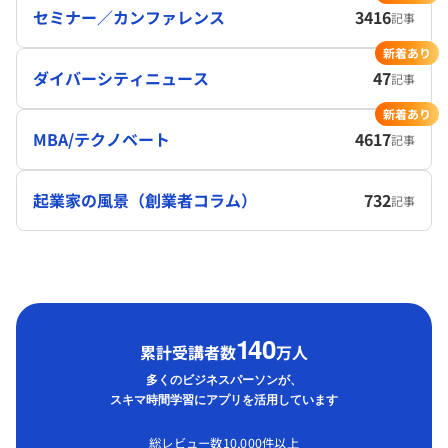
セミナー／カンファレンス
3416
記事
新着あり
ダイバーシティニュース
47
記事
新着あり
MBA/テクノベート
4617
記事
起業家の風景（創業者コラム）
732
記事
1
40
累計受講者数
万人
多くのビジネスパーソンが、
スキマ時間学習にアプリを活用しています
総レビュー数10,000件以上