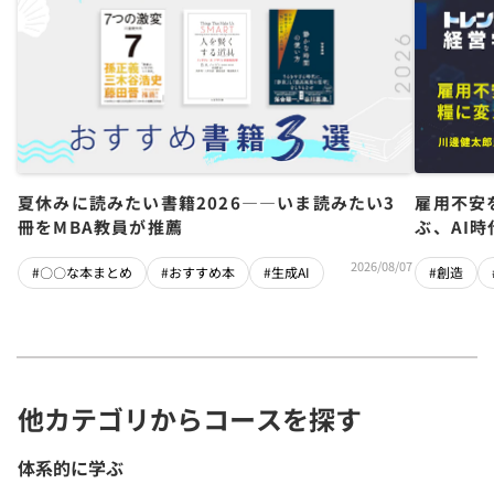
夏休みに読みたい書籍2026――いま読みたい3
雇用不安
冊をMBA教員が推薦
ぶ、AI
2026/08/07
#〇〇な本まとめ
#おすすめ本
#生成AI
#創造
他カテゴリからコースを探す
体系的に学ぶ