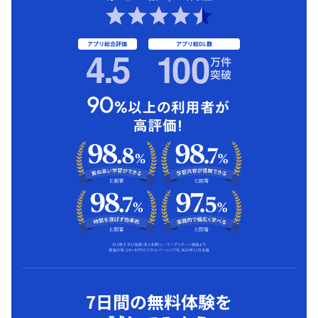
アプリ総合評価
アプリ総DL数
4.5
1
00
万件
突破
7日間の無料体験を