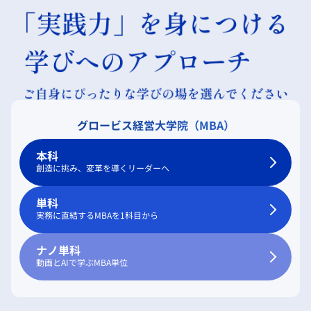
グロービス経営大学院（MBA）
本科
創造に挑み、変革を導くリーダーへ
単科
実務に直結するMBAを1科目から
ナノ単科
動画とAIで学ぶMBA単位