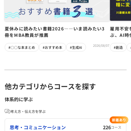
夏休みに読みたい書籍2026――いま読みたい3
雇用不安
冊をMBA教員が推薦
ぶ、AI
2026/08/07
#〇〇な本まとめ
#おすすめ本
#生成AI
#創造
他カテゴリからコースを探す
体系的に学ぶ
考え方・伝え方を学ぶ
新着あり
思考・コミュニケーション
226
コース