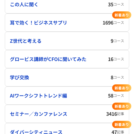
この人に聞く
35
コース
新着あり
耳で効く！ビジネスサプリ
1696
コース
Z世代と考える
9
コース
グロービス講師がCFOに聞いてみた
16
コース
学び交換
8
コース
新着あり
AIワークシフトトレンド編
58
コース
新着あり
セミナー／カンファレンス
3416
記事
新着あり
ダイバーシティニュース
47
記事