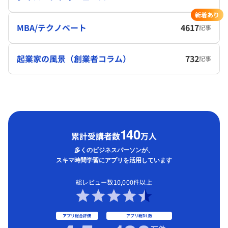
新着あり
MBA/テクノベート
4617
記事
起業家の風景（創業者コラム）
732
記事
1
40
累計受講者数
万人
多くのビジネスパーソンが、
スキマ時間学習にアプリを活用しています
総レビュー数10,000件以上
アプリ総合評価
アプリ総DL数