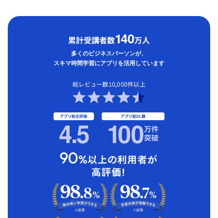
1
40
累計受講者数
万人
多くのビジネスパーソンが、
スキマ時間学習にアプリを活用しています
総レビュー数10,000件以上
アプリ総合評価
アプリ総DL数
4.5
1
00
万件
突破