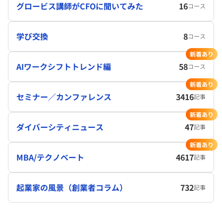
グロービス講師がCFOに聞いてみた
16
コース
学び交換
8
コース
新着あり
AIワークシフトトレンド編
58
コース
新着あり
セミナー／カンファレンス
3416
記事
新着あり
ダイバーシティニュース
47
記事
新着あり
MBA/テクノベート
4617
記事
起業家の風景（創業者コラム）
732
記事