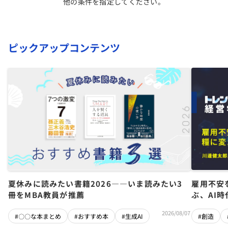
他の条件を指定してください。
ピックアップコンテンツ
夏休みに読みたい書籍2026――いま読みたい3
雇用不安
冊をMBA教員が推薦
ぶ、AI
2026/08/07
#〇〇な本まとめ
#おすすめ本
#生成AI
#創造