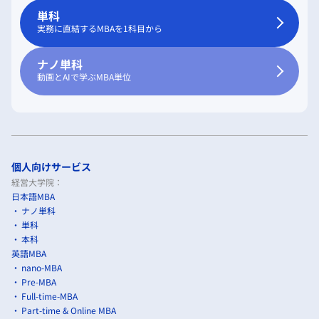
単科
実務に直結するMBAを1科目から
ナノ単科
動画とAIで学ぶMBA単位
個人向けサービス
経営大学院：
日本語MBA
ナノ単科
単科
本科
英語MBA
nano-MBA
Pre-MBA
Full-time-MBA
Part-time & Online MBA