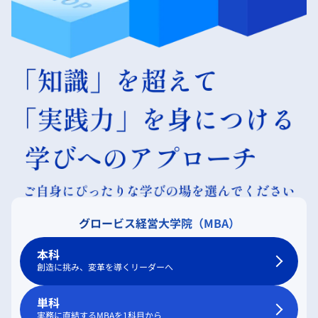
グロービス経営大学院（MBA）
本科
創造に挑み、変革を導くリーダーへ
単科
実務に直結するMBAを1科目から