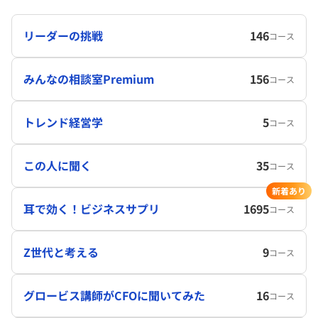
リーダーの挑戦
146
コース
みんなの相談室Premium
156
コース
トレンド経営学
5
コース
この人に聞く
35
コース
新着あり
耳で効く！ビジネスサプリ
1695
コース
Z世代と考える
9
コース
グロービス講師がCFOに聞いてみた
16
コース