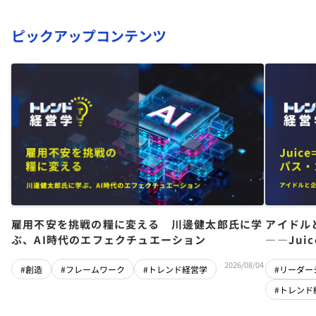
ピックアップコンテンツ
雇用不安を挑戦の糧に変える 川邊健太郎氏に学
アイドル
ぶ、AI時代のエフェクチュエーション
――Jui
チーム」
2026/08/04
#創造
#フレームワーク
#トレンド経営学
#リーダー
#トレンド