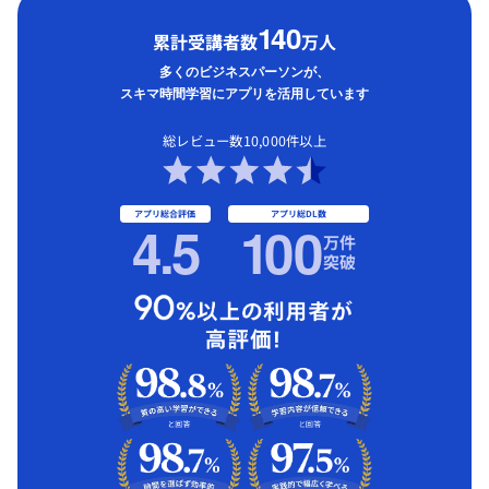
1
40
累計受講者数
万人
多くのビジネスパーソンが、
スキマ時間学習にアプリを活用しています
総レビュー数10,000件以上
アプリ総合評価
アプリ総DL数
4.5
1
00
万件
突破