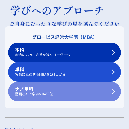
グロービス経営大学院（MBA）
本科
創造に挑み、変革を導くリーダーへ
単科
実務に直結するMBAを1科目から
ナノ単科
動画とAIで学ぶMBA単位