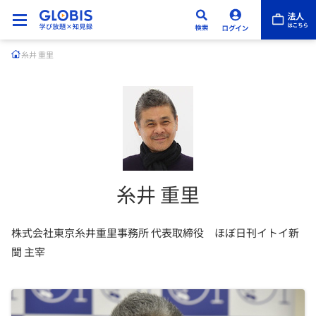
糸井 重里
糸井 重里
株式会社東京糸井重里事務所 代表取締役 ほぼ日刊イトイ新
聞 主宰