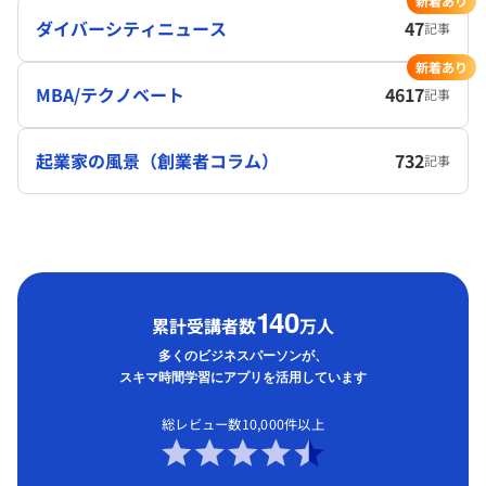
新着あり
ダイバーシティニュース
47
記事
新着あり
MBA/テクノベート
4617
記事
起業家の風景（創業者コラム）
732
記事
1
40
累計受講者数
万人
多くのビジネスパーソンが、
スキマ時間学習にアプリを活用しています
総レビュー数10,000件以上