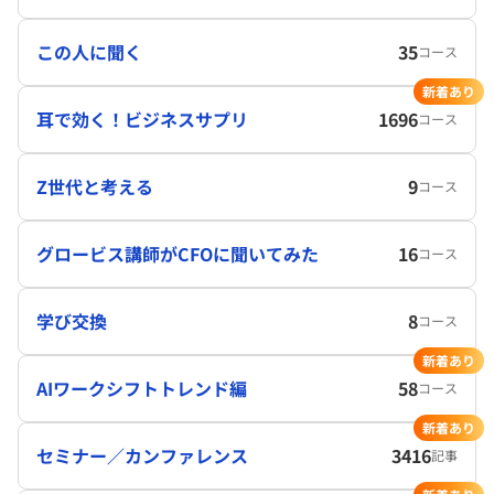
この人に聞く
35
コース
新着あり
耳で効く！ビジネスサプリ
1696
コース
Z世代と考える
9
コース
グロービス講師がCFOに聞いてみた
16
コース
学び交換
8
コース
新着あり
AIワークシフトトレンド編
58
コース
新着あり
セミナー／カンファレンス
3416
記事