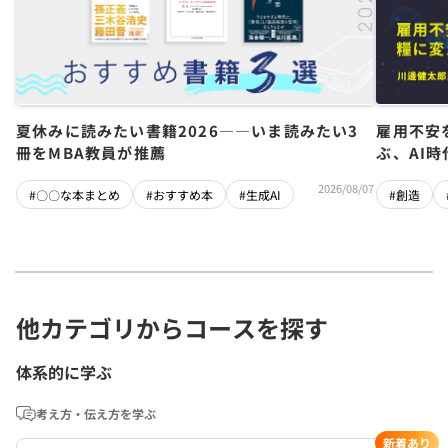
夏休みに読みたい書籍2026――いま読みたい3
雇用不安
冊をMBA教員が推薦
ぶ、AI
2026/08/07
#〇〇な本まとめ
#おすすめ本
#生成AI
#創造
他カテゴリからコースを探す
体系的に学ぶ
考え方・伝え方を学ぶ
新着あり