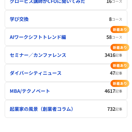
グロービス講師がCFOに聞いてみた
16
コース
学び交換
8
コース
新着あり
AIワークシフトトレンド編
58
コース
新着あり
セミナー／カンファレンス
3416
記事
新着あり
ダイバーシティニュース
47
記事
新着あり
MBA/テクノベート
4617
記事
起業家の風景（創業者コラム）
732
記事