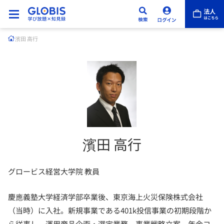
濱田 高行
濱田 高行
グロービス経営大学院 教員
慶應義塾大学経済学部卒業後、東京海上火災保険株式会社
（当時）に入社。新規事業である401k投信事業の初期段階か
ら従事し、運用商品企画・選定業務、事業戦略立案、年金コ