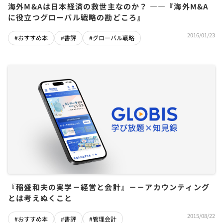
海外M&Aは日本経済の救世主なのか？ ――『海外M&A
に役立つグローバル戦略の勘どころ』
2016/01/23
#おすすめ本
#書評
#グローバル戦略
『稲盛和夫の実学－経営と会計』－－アカウンティング
とは考えぬくこと
2015/08/22
#おすすめ本
#書評
#管理会計