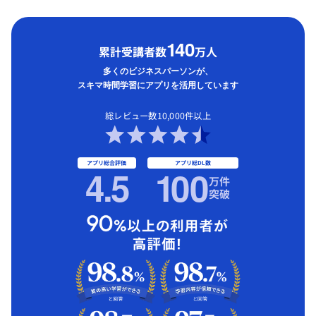
1
40
累計受講者数
万人
多くのビジネスパーソンが、
スキマ時間学習にアプリを活用しています
総レビュー数10,000件以上
アプリ総合評価
アプリ総DL数
4.5
1
00
万件
突破