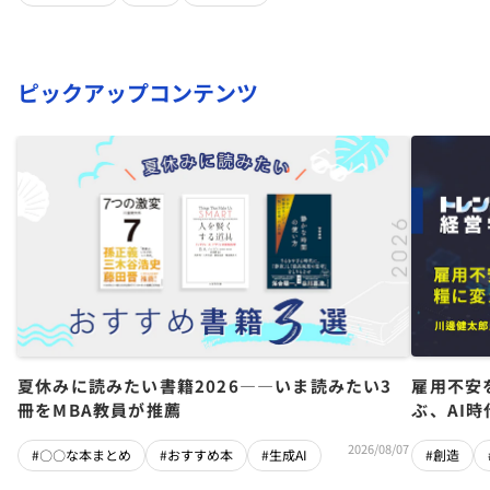
ピックアップコンテンツ
夏休みに読みたい書籍2026――いま読みたい3
雇用不安
冊をMBA教員が推薦
ぶ、AI
2026/08/07
#〇〇な本まとめ
#おすすめ本
#生成AI
#創造