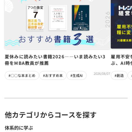
夏休みに読みたい書籍2026――いま読みたい3
雇用不安
冊をMBA教員が推薦
ぶ、AI
2026/08/07
#〇〇な本まとめ
#おすすめ本
#生成AI
#創造
他カテゴリからコースを探す
体系的に学ぶ