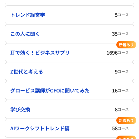
トレンド経営学
5
コース
この人に聞く
35
コース
新着あり
耳で効く！ビジネスサプリ
1696
コース
Z世代と考える
9
コース
グロービス講師がCFOに聞いてみた
16
コース
学び交換
8
コース
新着あり
AIワークシフトトレンド編
58
コース