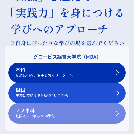
グロービス経営大学院（MBA）
本科
創造に挑み、変革を導くリーダーへ
単科
実務に直結するMBAを1科目から
ナノ単科
動画とAIで学ぶMBA単位