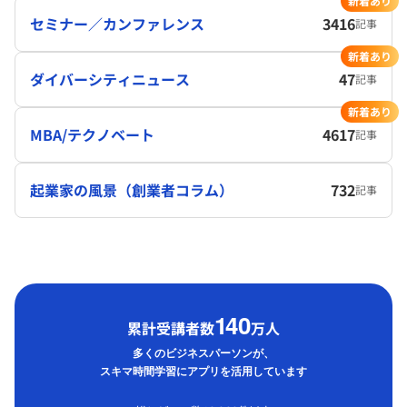
新着あり
セミナー／カンファレンス
3416
記事
新着あり
ダイバーシティニュース
47
記事
新着あり
MBA/テクノベート
4617
記事
起業家の風景（創業者コラム）
732
記事
1
40
累計受講者数
万人
多くのビジネスパーソンが、
スキマ時間学習にアプリを活用しています