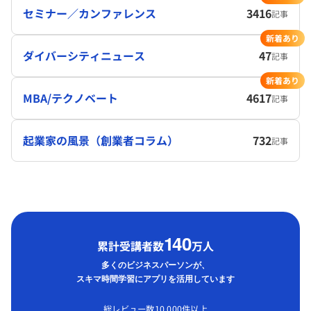
セミナー／カンファレンス
3416
記事
新着あり
ダイバーシティニュース
47
記事
新着あり
MBA/テクノベート
4617
記事
起業家の風景（創業者コラム）
732
記事
1
40
累計受講者数
万人
多くのビジネスパーソンが、
スキマ時間学習にアプリを活用しています
総レビュー数10,000件以上