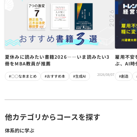
夏休みに読みたい書籍2026――いま読みたい3
雇用不安
冊をMBA教員が推薦
ぶ、AI
2026/08/07
#〇〇な本まとめ
#おすすめ本
#生成AI
#創造
他カテゴリからコースを探す
体系的に学ぶ