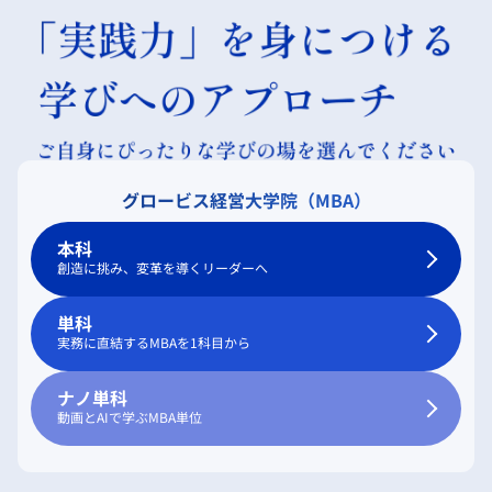
グロービス経営大学院（MBA）
本科
創造に挑み、変革を導くリーダーへ
単科
実務に直結するMBAを1科目から
ナノ単科
動画とAIで学ぶMBA単位