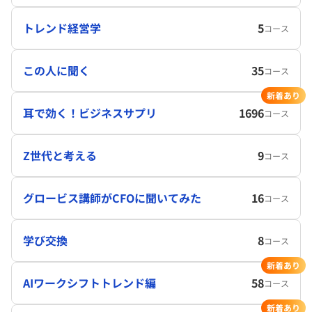
トレンド経営学
5
コース
この人に聞く
35
コース
新着あり
耳で効く！ビジネスサプリ
1696
コース
Z世代と考える
9
コース
グロービス講師がCFOに聞いてみた
16
コース
学び交換
8
コース
新着あり
AIワークシフトトレンド編
58
コース
新着あり