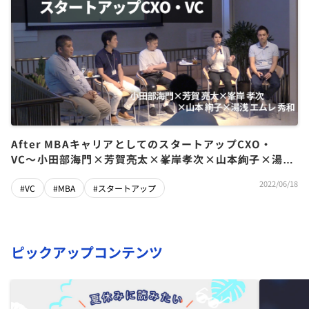
After MBAキャリアとしてのスタートアップCXO・
VC〜小田部海門×芳賀亮太×峯岸孝次×山本絢子×湯浅
エムレ秀和
2022/06/18
#VC
#MBA
#スタートアップ
ピックアップコンテンツ