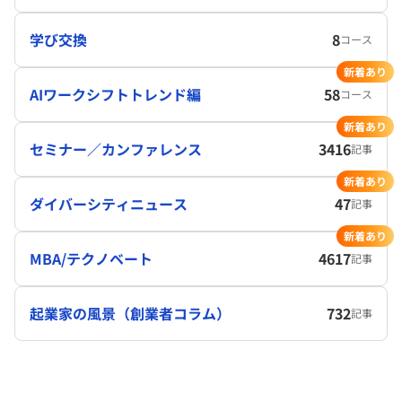
学び交換
8
コース
新着あり
AIワークシフトトレンド編
58
コース
新着あり
セミナー／カンファレンス
3416
記事
新着あり
ダイバーシティニュース
47
記事
新着あり
MBA/テクノベート
4617
記事
起業家の風景（創業者コラム）
732
記事