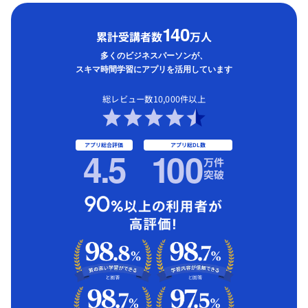
1
40
累計受講者数
万人
多くのビジネスパーソンが、
スキマ時間学習にアプリを活用しています
総レビュー数10,000件以上
アプリ総合評価
アプリ総DL数
4.5
1
00
万件
突破