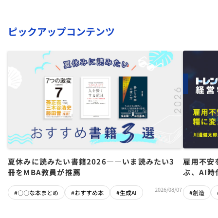
ピックアップコンテンツ
夏休みに読みたい書籍2026――いま読みたい3
雇用不安
冊をMBA教員が推薦
ぶ、AI
2026/08/07
#〇〇な本まとめ
#おすすめ本
#生成AI
#創造