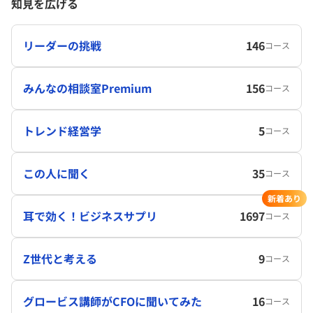
知見を広げる
リーダーの挑戦
146
コース
みんなの相談室Premium
156
コース
トレンド経営学
5
コース
この人に聞く
35
コース
新着あり
耳で効く！ビジネスサプリ
1697
コース
Z世代と考える
9
コース
グロービス講師がCFOに聞いてみた
16
コース