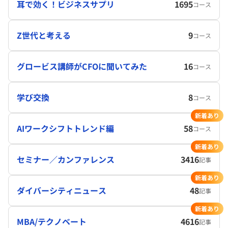
耳で効く！ビジネスサプリ
1695
コース
Z世代と考える
9
コース
グロービス講師がCFOに聞いてみた
16
コース
学び交換
8
コース
新着あり
AIワークシフトトレンド編
58
コース
新着あり
セミナー／カンファレンス
3416
記事
新着あり
ダイバーシティニュース
48
記事
新着あり
MBA/テクノベート
4616
記事