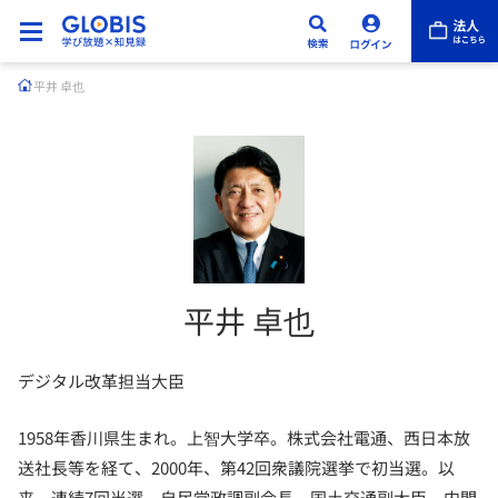
平井 卓也
平井 卓也
デジタル改革担当大臣
1958年香川県生まれ。上智大学卒。株式会社電通、西日本放
送社長等を経て、2000年、第42回衆議院選挙で初当選。以
来、連続7回当選。自民党政調副会長、国土交通副大臣、内閣