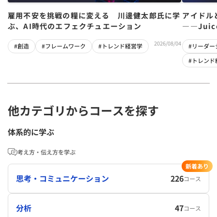
雇用不安を挑戦の糧に変える 川邊健太郎氏に学
アイドル
ぶ、AI時代のエフェクチュエーション
――Jui
チーム」
2026/08/04
#創造
#フレームワーク
#トレンド経営学
#リーダー
#トレンド
他カテゴリからコースを探す
体系的に学ぶ
考え方・伝え方を学ぶ
新着あり
思考・コミュニケーション
226
コース
分析
47
コース