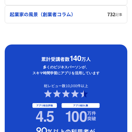
起業家の風景（創業者コラム）
732
記事
1
40
累計受講者数
万人
多くのビジネスパーソンが、
スキマ時間学習にアプリを活用しています
総レビュー数10,000件以上
アプリ総合評価
アプリ総DL数
4.5
1
00
万件
突破