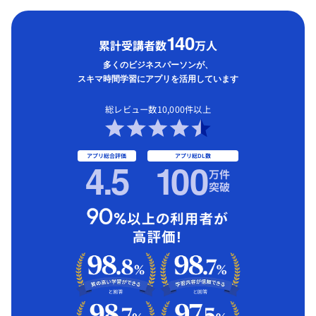
1
40
累計受講者数
万人
多くのビジネスパーソンが、
スキマ時間学習にアプリを活用しています
総レビュー数10,000件以上
アプリ総合評価
アプリ総DL数
4.5
1
00
万件
突破