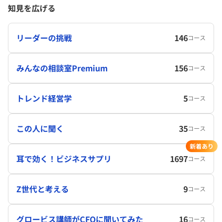
知見を広げる
リーダーの挑戦
146
コース
みんなの相談室Premium
156
コース
トレンド経営学
5
コース
この人に聞く
35
コース
新着あり
耳で効く！ビジネスサプリ
1697
コース
Z世代と考える
9
コース
グロービス講師がCFOに聞いてみた
16
コース