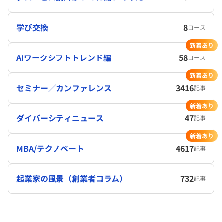
学び交換
8
コース
新着あり
AIワークシフトトレンド編
58
コース
新着あり
セミナー／カンファレンス
3416
記事
新着あり
ダイバーシティニュース
47
記事
新着あり
MBA/テクノベート
4617
記事
起業家の風景（創業者コラム）
732
記事