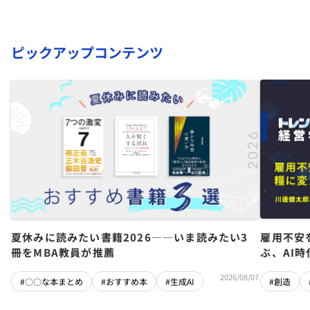
ピックアップコンテンツ
夏休みに読みたい書籍2026――いま読みたい3
雇用不安
冊をMBA教員が推薦
ぶ、AI
2026/08/07
#〇〇な本まとめ
#おすすめ本
#生成AI
#創造