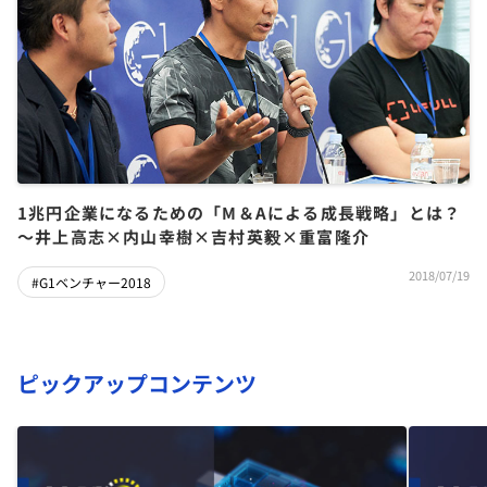
1兆円企業になるための「M＆Aによる成長戦略」とは？
～井上高志×内山幸樹×吉村英毅×重富隆介
2018/07/19
#G1ベンチャー2018
ピックアップコンテンツ