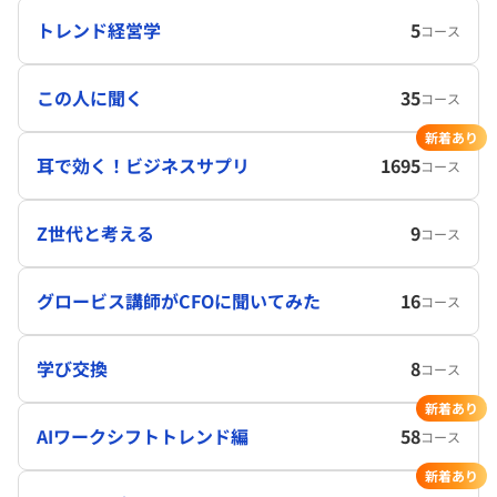
トレンド経営学
5
コース
この人に聞く
35
コース
新着あり
耳で効く！ビジネスサプリ
1695
コース
Z世代と考える
9
コース
グロービス講師がCFOに聞いてみた
16
コース
学び交換
8
コース
新着あり
AIワークシフトトレンド編
58
コース
新着あり