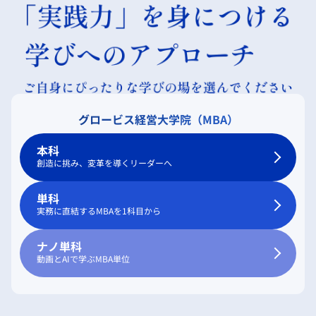
グロービス経営大学院（MBA）
本科
創造に挑み、変革を導くリーダーへ
単科
実務に直結するMBAを1科目から
ナノ単科
動画とAIで学ぶMBA単位