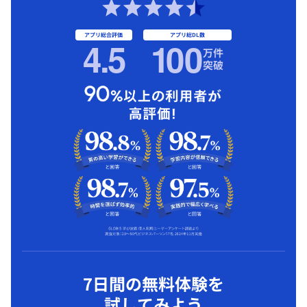
アプリ総合評価
アプリ総DL数
4.5
1
00
万件
突破
7日間の無料体験を
試してみよう