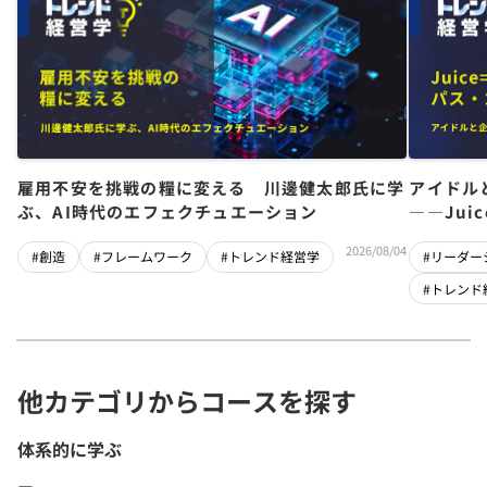
雇用不安を挑戦の糧に変える 川邊健太郎氏に学
アイドル
ぶ、AI時代のエフェクチュエーション
――Jui
チーム」
2026/08/04
#創造
#フレームワーク
#トレンド経営学
#リーダー
#トレンド
他カテゴリからコースを探す
体系的に学ぶ