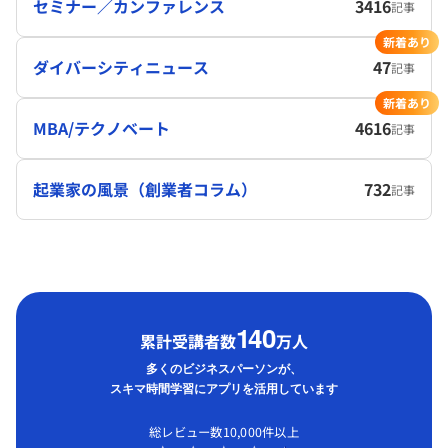
セミナー／カンファレンス
3416
記事
新着あり
ダイバーシティニュース
47
記事
新着あり
MBA/テクノベート
4616
記事
起業家の風景（創業者コラム）
732
記事
1
40
累計受講者数
万人
多くのビジネスパーソンが、
スキマ時間学習にアプリを活用しています
総レビュー数10,000件以上