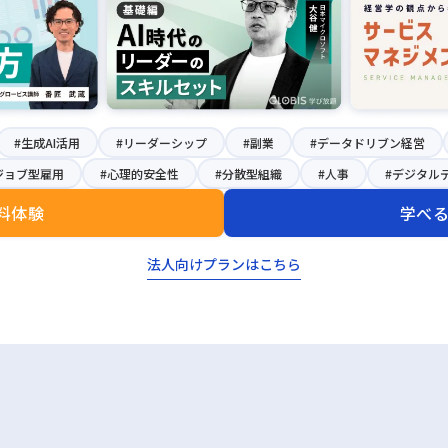
#生成AI活用
#リーダーシップ
#副業
#データドリブン経営
ジョブ型雇用
#心理的安全性
#分散型組織
#人事
#デジタル
料体験
学べ
法人向けプランはこちら