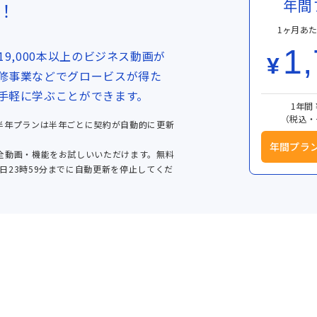
年間
！
1ヶ月あた
1
9,000本以上のビジネス動画が
¥
修事業などでグロービスが得た
手軽に学ぶことができます。
1年間 
（税込・
半年プランは半年ごとに契約が自動的に更新
年間プラ
全動画・機能をお試しいいただけます。無料
日23時59分までに自動更新を停止してくだ