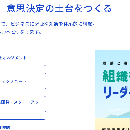
、意思決定の土台をつくる
ン78名 2026年5月実施
独自のAIエージェ
まで、ビジネスに必要な知識を体系的に網羅。
ラーニングパスで
る力へとつなげます。
グロービスの実践
AI×ビジネスの実
織マネジメント
上場企業の人材育
I・テクノベート
業開発・スタートアッ
営戦略