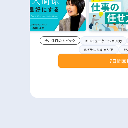
今、注目のトピック
#コミュニケーション力
#パラレルキャリア
#
7日間無