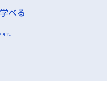
学べる
せます。
ユーザーアンケート調査より 調査対象:20代以上のビジネスパーソ