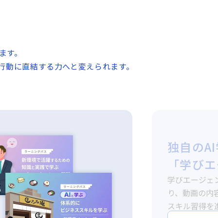
ます。
行動に直結する力へと変えられます。
ビジネス
体系的カ
GLOBIS 
リキュラムを
ず、実務で使