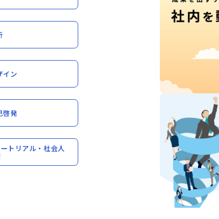
析
ザイン
己啓発
ュートリアル・社会人
礎