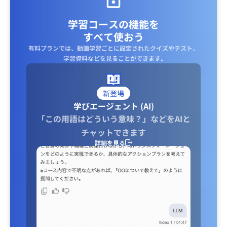
学習コースの機能を
すべて使おう
有料プランでは、動画学習ごとに設定されたクイズやテスト、
学習資料などを見ることができます｡
新登場
学びエージェント (AI)
「この用語はどういう意味？」などをAIと
チャットできます
詳細を見る