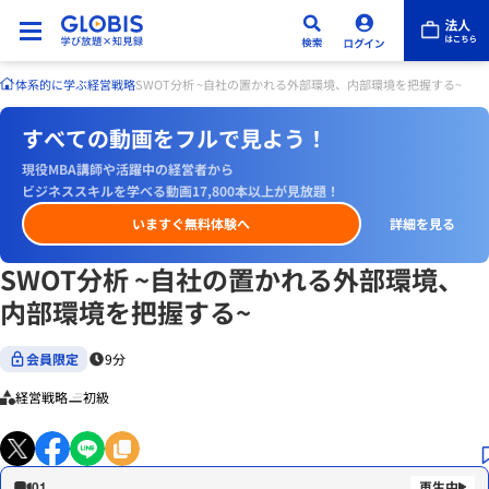
体系的に学ぶ
経営戦略
SWOT分析 ~自社の置かれる外部環境、内部環境を把握する~
すべての動画をフルで見よう！
現役MBA講師や活躍中の経営者から
ビジネススキルを学べる動画17,800本以上が見放題！
いますぐ無料体験へ
詳細を見る
SWOT分析 ~自社の置かれる外部環境、
内部環境を把握する~
会員限定
9分
経営戦略
初級
01