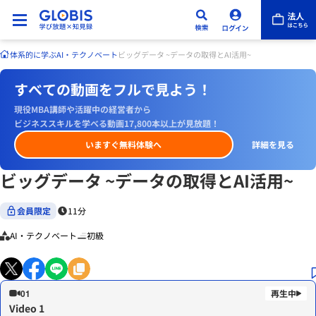
体系的に学ぶ
AI・テクノベート
ビッグデータ ~データの取得とAI活用~
すべての動画をフルで見よう！
現役MBA講師や活躍中の経営者から
ビジネススキルを学べる動画17,800本以上が見放題！
いますぐ無料体験へ
詳細を見る
ビッグデータ ~データの取得とAI活用~
会員限定
11分
AI・テクノベート
初級
01
Video 1