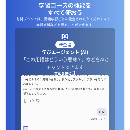
学習コースの機能を
すべて使おう
有料プランでは、動画学習ごとに設定されたクイズやテスト、
学習資料などを見ることができます｡
新登場
学びエージェント (AI)
「この用語はどういう意味？」などをAIと
チャットできます
詳細を見る