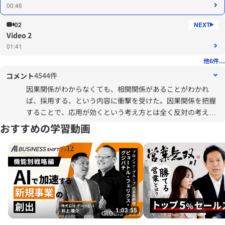
00:46
02
Video 2
01:41
他6件...
4544件
コメント
因果関係がわからなくても、相関関係があることがわかれ
ば、採用する、という内容に衝撃を受けた。因果関係を把握
することで、応用が効くという考え方とは全く反対の考え方
で自分の考え方の古さを感じてしまった。
おすすめの学習動画
それでも、自分としては因果関係をはっきりとすることを進
めていきたい。ビッグデータの解析にすべてを任せるという
のは、「人が考えることを止める」、という危険な方向へと
誘うものだと考えるから。
1:03:55