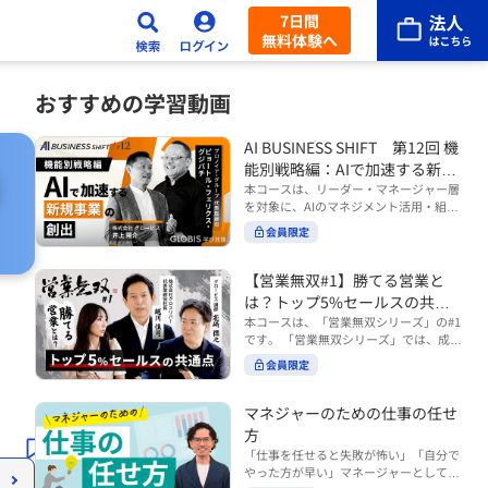
7日間
無料体験へ
おすすめの学習動画
AI BUSINESS SHIFT 第12回 機
能別戦略編：AIで加速する新規
事業の創出
本コースは、リーダー・マネージャー層
を対象に、AIのマネジメント活用・組織
活用を体系的に学ぶ 『AI BUSINESS SHI
会員限定
FTシリーズ（全12回）』の第12回で
す。 第12回「機能別戦略編：AIで加速す
る新規事業の創出」では、新規事業やス
【営業無双#1】勝てる営業と
タートアップを取り巻く環境がどのよう
は？トップ5%セールスの共通
に変化しているのかを俯瞰し、新たな価
点
本コースは、「営業無双シリーズ」の#1
値創造と非連続な成長を生み出すため
です。 「営業無双シリーズ」では、成約
に、AI時代における事業機会の捉え方
率アップに向けて、お客様に選ばれ続け
や、成功確率を高めるための考え方につ
会員限定
る無双の営業になるための実践的な考え
いて学びます。 ■こんな方におすすめ
方やテクニックを紹介していきます。
・新規事業開発やスタートアップ創出に
（#2以降は順次公開） 本コースでは、
マネジャーのための仕事の任せ
携わるリーダー・マネージャーの方 ・AI
「勝てる営業とは？トップ5%セールス
方
を活用して事業創出のスピードや成功確
の共通点」をテーマに BtoBでお客様に
率を高めたい方 ・AI時代における新規事
「仕事を任せると失敗が怖い」「自分で
選ばれる営業の役割 トップ5％のセール
業リーダーの役割やマインドセットを学
やった方が早い」マネージャーとしてメ
スに共通する行動や考え方 成果につなが
びたい方 ■AIシフトシリーズとは？ 『AI