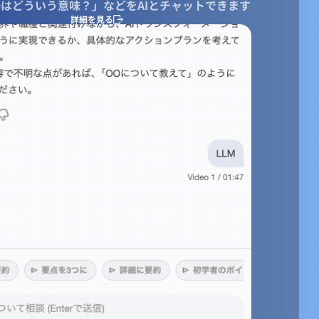
はどういう意味？」などをAIとチャットできます
なる．
詳細を見る
姿を目指すか
の道しるべになる．
うべき方向
の意思表示
にもよい
ながる
組織につながる
もの
ランニング
か？
提供することで収益を得るのか
したもの