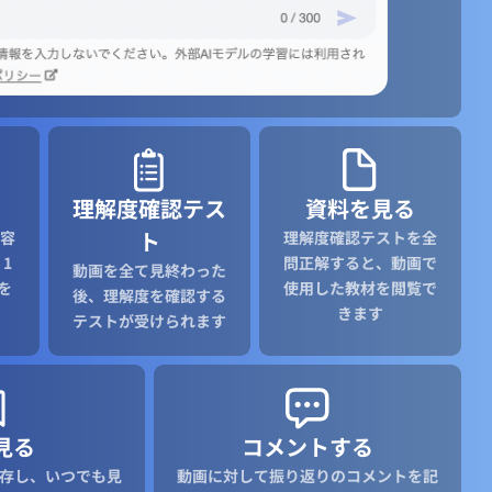
サービス
のを
し込む
理解度確認テス
資料を見る
ト
容
理解度確認テストを全
1
問正解すると、動画で
動画を全て見終わった
と
を
使用した教材を閲覧で
後、理解度を確認する
，人材
きます
テストが受けられます
力の人材
ウハウ，知名度
見る
コメントする
存し、いつでも見
動画に対して振り返りのコメントを記