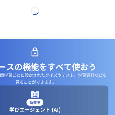
ースの機能を
すべて使おう
画学習ごとに設定されたクイズやテスト、学習資料などを
な言葉で
見ることができます｡
Canon）
新登場
学びエージェント (AI)