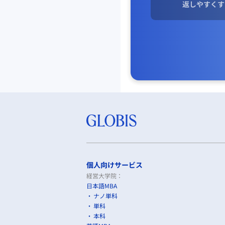
返しやすくす
組織文化
教育制度
駅前とる．顧客の声を
②変化に対応しやすい
当初の計画と異なる
計画の変更はつきもの
過度な設備投資・長期
コワーキングスペース
③実際に収益を生むこ
売上がコストをうわま
個人向けサービス
課金の例
経営大学院：
収益にメリハリ（はじ
日本語MBA
タイミング（スマホア
ナノ単科
単位（従量課金，定額
単科
相手（ユーザー情報な
本科