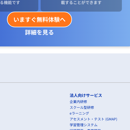
る機能です
載することができます
いますぐ無料体験へ
すぐに集める
詳細を見る
こと
固定的なものはよくない阻害要因
を自己保有しない
と
わる
法人向けサービス
企業内研修
め無料・のちで課金）
スクール型研修
プリゲーム）
eラーニング
制）
アセスメント・テスト (GMAP)
ど第３者にお金を払ってもらう，
学習管理システム