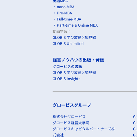
googleなど）
英語MBA
nano-MBA
Pre-MBA
◆事業戦略
Full-time-MBA
勝つ確率を上げるため
Part-time & Online MBA
事業特性を把握する・
動画学習：
その事業に共通して戦
GLOBIS 学び放題×知見録
GLOBIS Unlimited
マクロ環境について考
法規制・為替リスク文
経営ノウハウの出版・発信
市場・顧客，業界環境
グロービスの書籍
＞＞成功要因が見えて
GLOBIS 学び放題×知見録
GLOBIS Insights
経営戦略見るとよくわ
マクロ環境
グロービスグループ
スマホe-コマース今後
市場・顧客
株式会社グロービス
GL
売り手・買い手多いサ
グロービス経営大学院
G
競合・業界
グロービスキャピタルパートナーズ株
GL
取引収入が入る一方
式会社
G