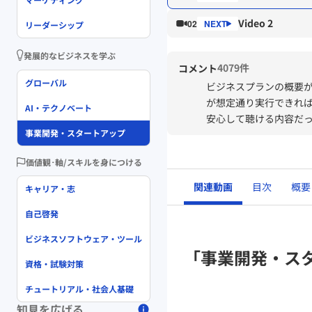
Video 2
02
リーダーシップ
発展的なビジネスを学ぶ
4079件
コメント
グローバル
ビジネスプランの概要
が想定通り実行できれ
AI・テクノベート
安心して聴ける内容だ
事業開発・スタートアップ
この講義ぐらいわかり
ビジネスプランを考え
価値観･軸/スキルを身につける
実際に行うのは非常に
関連動画
目次
概要
キャリア・志
以下メモ
自己啓発
なぜ必要？主な目的
３つ
ビジネスソフトウェア・ツール
・事業内容の精査
「事業開発・ス
・営業ツールへの活用
資格・試験対策
納得する仕組みを示す
チュートリアル・社会人基礎
・経営資源の調達（投
知見を広げる