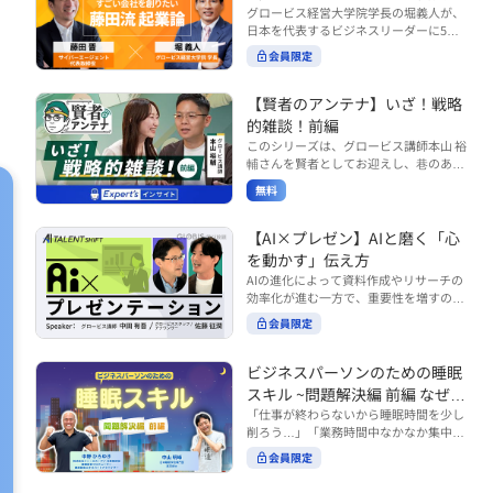
で起こりがちな事例をもとに、相手の思
締役）
グロービス経営大学院学長の堀義人が、
や効率化といった現場レベルのAI活用だ
考と行動を引き出す関わり方を学びま
日本を代表するビジネスリーダーに5つ
けでなく、いかにして経営や戦略に貢献
す。 また、代表的なコーチングのフレー
の質問（能力開発／挑戦／試練／仲間／
する存在へと進化していくのかについて
会員限定
ムワークである「GROWモデル」を取り
志）を投げかけ、その人生哲学を解き明
考えを深め、学んでいきます。 ■こんな
上げ、どのような問いかけによって相手
かします。第5回目のゲストは、サイバ
方におすすめ ・人事・総務・労務・経
の主体性を引き出していくのかを、わか
ーエージェント代表取締役の藤田晋氏。
【賢者のアンテナ】いざ！戦略
理・情シスなど、バックオフィス部門を
りやすく解説します。 メンバーとの対話
起業の理由、経営をどうやって学んだ
率いるリーダー・マネージャーの方 ・バ
的雑談！前編
を、成長を促す機会へと変えていく。そ
か、アメーバブログ・ABEMAの立ち上
ックオフィス業務へのAI活用やDX推進を
このシリーズは、グロービス講師本山 裕
の第一歩としておすすめのコースです。
げ、経営チームづくりについてなど聞い
担っている方 ・AI時代におけるバックオ
輔さんを賢者としてお迎えし、巷のあり
コース内で紹介している「傾聴力」を深
ていきます。（肩書きは2020年12月11
フィスの役割や戦略のあり方を考えたい
とあらゆるものを独自の視点で紐解き、
めたい方は、こちらも合わせてご覧くだ
日撮影当時のもの） 藤田 晋 サイバー
無料
方 ■AIシフトシリーズとは？ 『AI BUSI
さい。 ・傾聴力 ~リーダーのための聴く
皆様の学びの意欲を刺激するコンテンツ
エージェント 代表取締役 堀 義人 グ
NESS SHIFTシリーズ』は以下の3部構成
技術~（基礎編） https://unlimited.glob
です。 毎月第2・第4水曜日の朝7時に定
ロービス経営大学院 学長 グロービ
で設計された全12回のシリーズです。
is.co.jp/ja/courses/fe285262/learn/step
期配信されます。 取り上げて欲しいご質
【AI×プレゼン】AIと磨く「心
ス・キャピタル・パートナーズ 代表パ
（順次公開） https://unlimited.globis.c
s/59808 ・傾聴力 ~リーダーのための聴
問やテーマ、感想を随時受け付けていま
を動かす」伝え方
ートナー
o.jp/ja/tags/AI%E3%83%93%E3%82%B
く技術~（実践編） https://unlimited.gl
す。 グーグルフォーム（https://forms.g
AIの進化によって資料作成やリサーチの
8%E3%83%8D%E3%82%B9%E3%82%
obis.co.jp/ja/courses/01d24a39/learn/s
le/qqoBYuRUmUYz4scC6） または グ
効率化が進む一方で、重要性を増すのが
B7%E3%83%95%E3%83%88 ・基礎編
teps/59813 ※本動画は、制作時点の情
ロ放題編集部員のX（https://x.com/mai
「伝える力」です。本コースでは、AI時
（第1回〜3回）：リーダーやマネージャ
報に基づき作成したものです（2026年6
rakobayashi） まで、ぜひご要望をお
会員限定
代のプレゼンに求められるデリバリース
ーに求められる、AI時代の基礎的なリテ
月制作）
寄せください。 ※本動画は、制作時点の
キルについて解説します。 自分の伝え方
ラシーの強化を目的としたコース ・マネ
情報に基づき作成したものです（2026年
を客観的に評価し、改善できるAI活用法
ジメント編（第4回〜7回）：AI時代のリ
ビジネスパーソンのための睡眠
6月制作）
も紹介。大事な場面で「心を動かす」プ
ーダーシップや組織変革を中心に学ぶコ
スキル ~問題解決編 前編 なぜ眠
レゼンをしたい方におすすめです。関連
ース ・機能別戦略編（第8回〜12回）：
れないのか？~
「仕事が終わらないから睡眠時間を少し
コース「プレゼンテーションスキル」も
AI時代における機能別での戦略のあり方
削ろう…」「業務時間中なかなか集中で
併せてご覧ください。 ▼プレゼン動画分
を中心に学ぶコース より実践的なAIツー
きない…」「毎日朝起きるのがつら
析プロンプト（辛口） https://hodai.glo
ルの活用法について学びたい方は『AI W
会員限定
い…」。 あなたはこのような経験をした
bis.co.jp/learning_documents/6f976cd
ORK SHIFTシリーズ』をご視聴くださ
ことはありませんか？ 仕事やプライベー
a ▼関連動画：プレゼンテーションスキ
い。 https://unlimited.globis.co.jp/ja/s