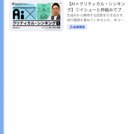
トの時間をやりくりするために、真っ先
【AI×クリティカル・シンキン
ル https://unlimited.globis.co.jp/ja/co
earch?tag=AI%E3%83%AF%E3%83%B
に削りがちなのが「睡眠」時間。 実は
urses/598f3254/ ※本コースは、AI時代
グ】①イシューと枠組みでプロ
C%E3%82%AF%E3%82%B7%E3%83%
今、日本社会は世界と比較して「最も眠
のビジネススキルを学ぶ「AIタレントシ
95%E3%83%88 ※本コースは、AIのマネ
ンプトを磨く
生成AIから期待する回答を引き出せず、
らない国」だということもわかってきて
フト」シリーズの一環として提供してい
ジメント活用を学ぶ「AIビジネスシフ
試行錯誤を重ねていませんか。 本コース
います。 慢性的な睡眠不足は、心身の健
ます。 https://unlimited.globis.co.jp/j
ト」シリーズの一環として提供していま
では、生成AI活用の質を高める鍵とし
康に悪影響なだけでなく、仕事のパフォ
会員限定
a/tags/AI%E3%82%BF%E3%83%AC%E
す。 ※本動画は、制作時点の情報に基づ
て、クリティカル・シンキングの視点か
ーマンスにも当然大きな影響を与え、社
3%83%B3%E3%83%88%E3%82%B7%E
き作成したものです（2026年2月制作）
らイシュー設定と枠組みを押さえる重要
会全体の経済損失につながります。 この
3%83%95%E3%83%88 ※本動画は、制
性を解説します。 目的に直結する問いの
コースでは、基本的な睡眠リテラシーを
作時点の情報に基づき作成したものです
立て方や、プロンプトに落とし込む際の
学んだ後の「問題解決編」として、「な
（2026年1月制作）
実践ポイントを具体例とともに学ぶこと
ぜ多くのビジネスパーソンは眠れないの
で、AIをより思考のパートナーとして活
か？」について解説していきます。 ▼本
用できるようになります。 生成AIを業務
コースで学べる主な内容 ・そもそも眠れ
で使い始めた方から、活用を一段深めた
ないことは何が問題なのか？ ・眠れなく
い方まで、再現性あるプロンプト設計を
なってしまう原因とは？ 睡眠不足の原因
身につけたい方におすすめの内容です。
は認知機能の問題にありました。 自身の
さらに学びを深めたい方は、こちらも合
睡眠不足に対し、正しく「気づき・理解
わせてご覧ください。 【AI×クリティカ
し・行動を変える」第一歩を踏み出しま
ル・シンキング】②AIの弱点との向き合
しょう。 ▼関連コース ・ビジネスパー
い方 https://unlimited.globis.co.jp/ja/c
ソンのための睡眠スキル ~リテラシー編
ourses/cdfe41e3/learn/steps/62198 ※
~ https://unlimited.globis.co.jp/ja/cour
本コースは、AI時代のビジネススキルを
ses/24575c03/learn/steps/53129 ・ビジ
学ぶ「AIタレントシフト」シリーズの一
ネスパーソンのための睡眠スキル ~問題
環として提供しています。 https://unli
解決編 後編 どうしたら眠れるのか？~ ht
mited.globis.co.jp/ja/tags/AI%E3%82%
tps://unlimited.globis.co.jp/ja/course
BF%E3%83%AC%E3%83%B3%E3%8
s/4ba981e9/learn/steps/62042 ※本動画
3%88%E3%82%B7%E3%83%95%E3%8
は、制作時点の情報に基づき作成したも
3%88 ※本動画は、制作時点の情報に基
のです（2025年12月制作）