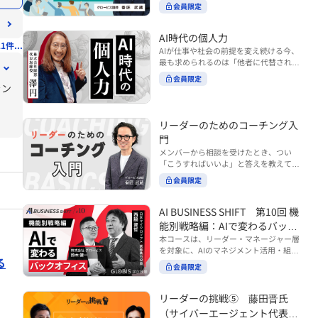
ンバーやチームの力を引き出しながら成
る実践的なポイント などを解説します。
会員限定
BUSINESS SHIFTシリーズ』は以下の3
果を上げるには、どのように仕事を任せ
◾️こんな方におすすめ 提案しても顧客に
部構成で設計された全12回のシリーズで
ていけば良いのでしょうか？ 変化の激し
響かず、「いい話だった」で終わる商談
す。（順次公開） https://unlimited.glo
い時代において、マネージャーとして成
AI時代の個人力
が多い方 顧客の本当の課題や決裁者の判
1件...
bis.co.jp/ja/tags/AI%E3%83%93%E3%8
果を上げ続けるためには、メンバーの個
AIが仕事や社会の前提を変え続ける今、
断基準をつかみきれず、案件が前に進ま
2%B8%E3%83%8D%E3%82%B9%E3%
性や特性を理解し、それに合わせた効果
最も求められるのは「他者に代替されな
ない方 再現性のある営業テクニックを身
82%B7%E3%83%95%E3%83%88 ・基
的な任せ方を身につけることが重要で
い個としての力」“個人力”です。 本コー
につけたい方 ※本動画は、制作時点の情
礎編（第1回〜3回）：リーダーやマネー
会員限定
す。このコースでは、ソーシャルスタイ
スでは、澤円氏の著書『個人力』をもと
ラン
報に基づき作成したものです（2026年7
ジャーに求められる、AI時代の基礎的な
ル理論を活用してメンバーごとに最適な
に、AI時代をしなやかに生き抜くための
月制作）
リテラシーの強化を目的としたコース ・
アプローチを学びます。「任せる力」を
「前向きな自己中戦略」を学びます。 テ
マネジメント編（第4回〜7回）：AI時代
高めることで、チーム全体の成長を促進
ーマは、「Being（ありたい自分）」を
リーダーのためのコーチング入
のリーダーシップや組織変革を中心に学
し、自身のリーダーシップを発揮できる
中心に据え、自ら考え（Think）、変化
ぶコース ・機能別戦略編（第8回〜12
ようになっていきます。 ※本動画は、制
門
し（Transform）、協働する（Collabor
回）：AI時代における機能別での戦略の
作時点の情報に基づき作成したものです
メンバーから相談を受けたとき、つい
ate）ことで、自分らしい価値を発揮し
あり方を中心に学ぶコース より実践的な
（2024年12月制作）
「こうすればいいよ」と答えを教えてし
ていくこと。 リスキリングやAI活用が叫
AIツールの活用法について学びたい方は
まう。 あるいは、「自分で考えてほし
ばれる今こそ、スキルより先に“自分の
会員限定
『AI WORK SHIFTシリーズ』をご視聴く
い」と思うあまり、すべて任せきりにし
軸”を問うことが重要です。 あなたは何
ださい。 https://unlimited.globis.co.j
てしまう。 メンバーの成長機会を確保し
を大切にし、どんな未来を描きたいの
p/ja/search?tag=AI%E3%83%AF%E3%8
つつ、自律的に仕事を進めてもらうため
AI BUSINESS SHIFT 第10回 機
か？ このコースは、あなたが“ありたい
3%BC%E3%82%AF%E3%82%B7%E3%
にはどうすればよいのか。 こうした悩み
自分”として生き、キャリアをデザイン
能別戦略編：AIで変わるバック
83%95%E3%83%88 ※本コースは、AIの
に直面するリーダー・マネージャーの方
していくための思考と行動のガイドにな
マネジメント活用を学ぶ「AIビジネスシ
オフィス
本コースは、リーダー・マネージャー層
は多いのではないでしょうか。 変化が激
ります。 ※本動画は、制作時点の情報に
フト」シリーズの一環として提供してい
を対象に、AIのマネジメント活用・組織
しく、正解のない現代においては、指示
基づき作成したものです（2025年11月
る
ます。 ※本動画は、制作時点の情報に基
活用を体系的に学ぶ 『AI BUSINESS SHI
や助言にとどまらず、メンバーの思考を
会員限定
制作）
づき作成したものです（2026年03月制
FTシリーズ（全12回）』の第10回で
引き出し、自律的な行動を促す「コーチ
作）
す。 第10回「機能別戦略編：AIで変わる
ングスキル」の重要性が高まっていま
バックオフィス」では、人事・総務・労
リーダーの挑戦⑤ 藤田晋氏
す。 本コースでは、基礎的なコーチング
務・経理・情報システムなどのバックオ
の考え方を押さえたうえで、実際の職場
（サイバーエージェント代表取
フィス領域において、定型業務の自動化