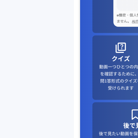
ターゲット市場
マーケッティング
何・提供価値と製品・
抽象手になりそうなも
具体的な物・事に落と
クイズ
動画一つひとつの内
良いビジネスモデル
を確認するために、
①模倣が困難であるこ
問1答形式のクイズ
希少資源・土地，権利
受けられます
鉱山，土地，電波，能
先行者利益
顧客の声，事業運営ノ
後で
人・組織
後で見たい動画を保
価値観・