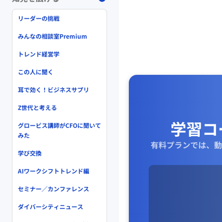
ビジネスプランの構成
リーダーの挑戦
・サマリー
・ビジョン・目標
みんなの相談室Premium
・製品市場・顧客
トレンド経営学
・ビジネスモデル
・事業戦略
この人に聞く
・マーケティング戦略
耳で効く！ビジネスサプリ
・財務状況および予測
Z世代と考える
学習コ
◆ビジョン・
グロービス講師がCFOに聞いて
みた
実現したい世の中
有料プランでは、動
起業のあり方を具体的
学び交換
表したもの
AIワークシフトトレンド編
<ビジョン例
セミナー／カンファレンス
世界をもっとあざやかに（
ダイバーシティニュース
<効用