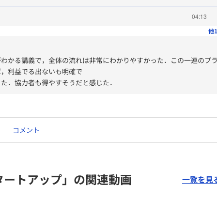
04:13
他1
がわかる講義で，全体の流れは非常にわかりやすかった．この一連のプ
ば，利益でる出ないも明確で
った．協力者も得やすそうだと感じた．
やすいロジックで
，作っていく必要があるのだということを学んだ．
骨が折れそうだ．
コメント
タートアップ」の関連動画
一覧を見
（何もなしで協力者に興味を持ってもらうのは無理，
．）
資家事業パートナー）