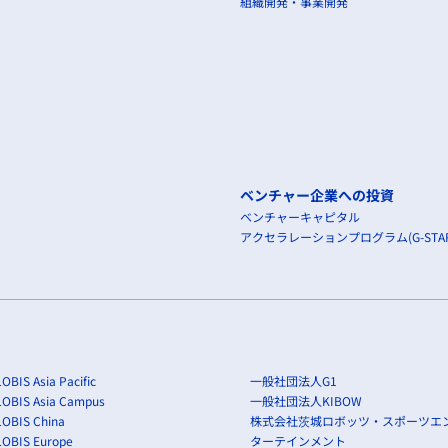
組織開発・事業開発
略を左右する要因
える
化的背景，技術革新
ベンチャー企業への投資
（どのような経済性・競合を特定）
ベンチャーキャピタル
くる
アクセラレーションプログラム(G-STAR
かる．
拡大
OBIS Asia Pacific
一般社団法人G1
イトが魅力
LOBIS Asia Campus
一般社団法人KIBOW
OBIS China
株式会社茨城ロボッツ・スポーツエ
LOBIS Europe
ターテインメント