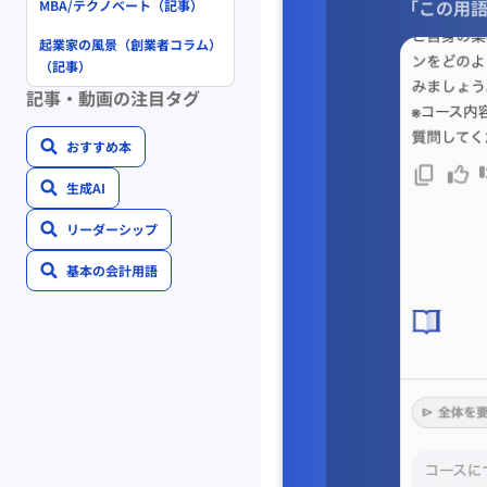
「この用語
MBA/テクノベート（記事）
事業の全体像が明確に
ビジョン・どのような
起業家の風景（創業者コラム）
（記事）
・道しるべ・事業展開
記事・動画の注目タグ
再構築の差異も，向か
おすすめ本
・ステークホルダーへ
新しい関係を築く場合
生成AI
リーダーシップ
・社員の自立促進につ
自ら考えて行動できる
基本の会計用語
＜ビジョンの効用
具体的な言葉で表した
事業全体の明確化
◆初めてのビジネスプ
メインユーザーはだれ
誰，なに，どのように
その仕組みをモデル化