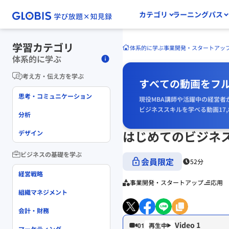
カテゴリ
ラーニングパス
学習カテゴリ
体系的に学ぶ
事業開発・スタートアッ
体系的に学ぶ
考え方・伝え方を学ぶ
すべての動画をフ
思考・コミュニケーション
現役MBA講師や活躍中の経営者
ビジネススキルを学べる動画17,
分析
はじめてのビジネ
デザイン
ビジネスの基礎を学ぶ
会員限定
52分
経営戦略
事業開発・スタートアップ
応用
組織マネジメント
会計・財務
Video 1
01
マーケティング