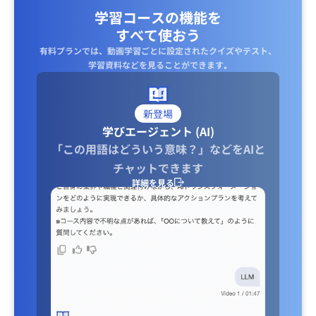
学習コースの機能を
すべて使おう
有料プランでは、動画学習ごとに設定されたクイズやテスト、
学習資料などを見ることができます｡
新登場
学びエージェント (AI)
「この用語はどういう意味？」などをAIと
チャットできます
詳細を見る