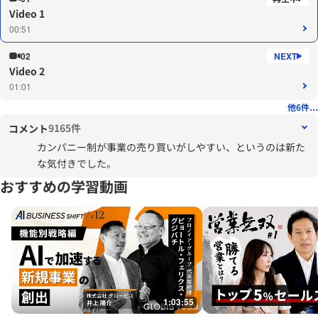
Video 1
00:51
02
Video 2
01:01
他6件...
9165件
コメント
カンパニー制が事業の売り買いがしやすい、というのは新た
な気付きでした。
おすすめの学習動画
1:03:55