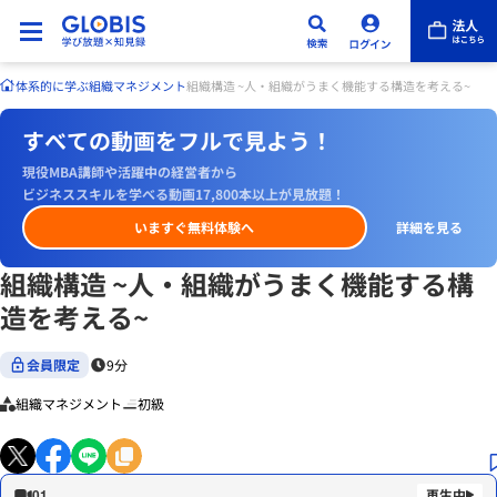
体系的に学ぶ
組織マネジメント
組織構造 ~人・組織がうまく機能する構造を考える~
すべての動画をフルで見よう！
現役MBA講師や活躍中の経営者から
ビジネススキルを学べる動画17,800本以上が見放題！
いますぐ無料体験へ
詳細を見る
組織構造 ~人・組織がうまく機能する構
造を考える~
会員限定
9分
組織マネジメント
初級
01